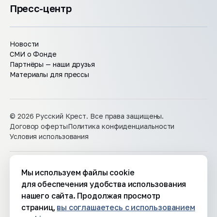
Пресс-центр
Новости
СМИ о Фонде
Партнёры — наши друзья
Материалы для прессы
© 2026 Русский Крест. Все права защищены.
Договор оферты
Политика конфиденциальности
Условия использования
Мы используем файлы cookie
Разработка сайта Catapulta
Информация, размещенная на сайте, носит
для обеспечения удобства использования
исключительно ознакомительный характер и не является
нашего сайта. Продолжая просмотр
публичной офертой, определяемой положениями Статьи
страниц,
вы соглашаетесь с использованием
437 Гражданского кодекса Российской Федерации.