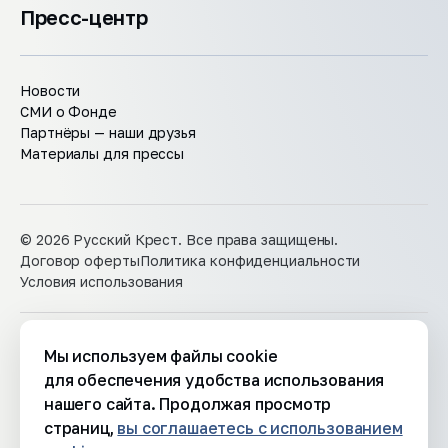
Пресс-центр
Новости
СМИ о Фонде
Партнёры — наши друзья
Материалы для прессы
© 2026 Русский Крест. Все права защищены.
Договор оферты
Политика конфиденциальности
Условия использования
Мы используем файлы cookie
Разработка сайта Catapulta
Информация, размещенная на сайте, носит
для обеспечения удобства использования
исключительно ознакомительный характер и не является
нашего сайта. Продолжая просмотр
публичной офертой, определяемой положениями Статьи
страниц,
вы соглашаетесь с использованием
437 Гражданского кодекса Российской Федерации.